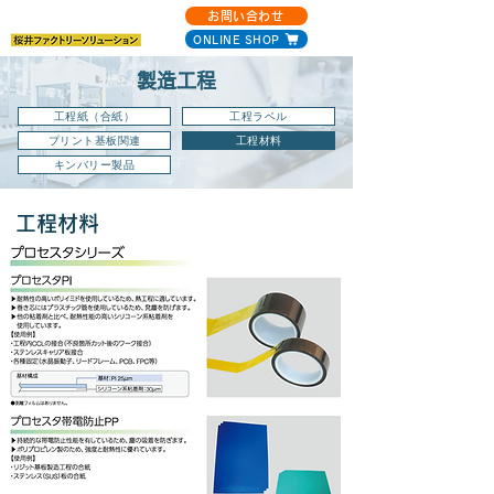
お問い合わせ
ONLINE SHOP
製造工程
工程紙（合紙）
工程ラベル
プリント基板関連
工程材料
キンバリー製品
工程材料