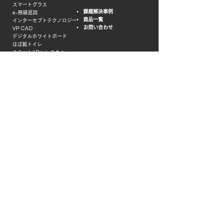
スマートグラス
課題解決事例
e-無線巡回
商品一覧
インターセプトテクノロジー
​​お問い合わせ
VP CAD
デジタルホワイトボード
ほぼ紙トイレ
ユニット1Dayレスキュー
osamet（
オサメット）
crubo（クルボ）
寝宿自在
自在担架
衛生のミカタ
全固体モバイルバッテリー
外部関連リンク
桜井株式会社
株式会社スター商事
SAKURAI DirectShop
日本製紙グループ
製図用紙の専門家
バイオマス関連商品
​桜井マーキングフィルム
会社概要
プライバシーポリシー
サイトポリシー
特定商取引に基づく表記