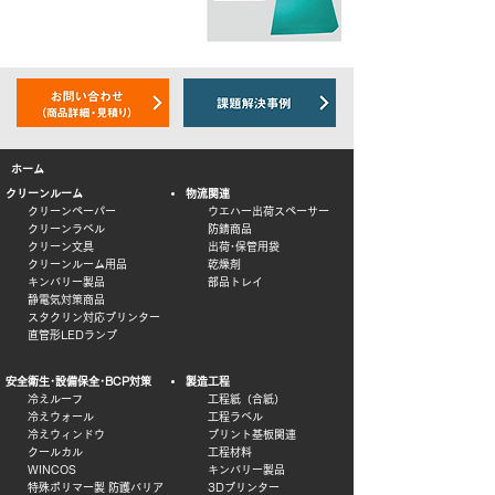
ホーム
クリーンルーム
物流関連
クリーンペーパー
ウエハー出荷スペーサー
クリーンラベル
防錆商品
クリーン文具
出荷･保管用袋
クリーンルーム用品
乾燥剤
キンバリー製品
部品トレイ
静電気対策商品
スタクリン対応プリンター
直管形LEDランプ
安全衛生･設備保全･BCP対策
製造工程
冷えルーフ
工程紙（合紙）
冷えウォール
工程ラベル
冷えウィンドウ
プリント基板関連
クールカル
工程材料
WINCOS
キンバリー製品
特殊ポリマー製 防護バリア
3Dプリンター