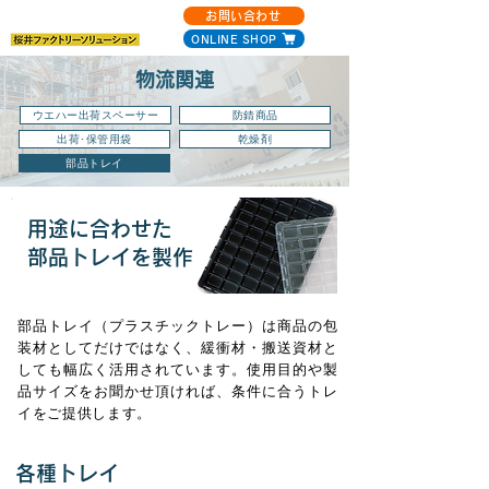
お問い合わせ
ONLINE SHOP
物流関連
ウエハー出荷スペーサー
防錆商品
出荷･保管用袋
乾燥剤
部品トレイ
用途に合わせた
​部品トレイを製作
部品トレイ（プラスチックトレー）は商品の包
装材としてだけではなく、緩衝材・搬送資材と
しても幅広く活用されています。使用目的や製
品サイズをお聞かせ頂ければ、条件に合うトレ
イをご提供します。
各種トレイ