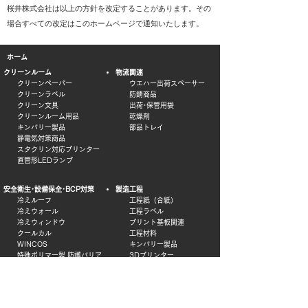
桜井株式会社は以上の方針を改定することがあります。その
場合すべての改定はこのホームページで通知いたします。
ホーム
クリーンルーム
物流関連
クリーンペーパー
ウエハー出荷スペーサー
クリーンラベル
防錆商品
クリーン文具
出荷･保管用袋
クリーンルーム用品
乾燥剤
キンバリー製品
部品トレイ
静電気対策商品
スタクリン対応プリンター
直管形LEDランプ
安全衛生･設備保全･BCP対策
製造工程
冷えルーフ
工程紙（合紙）
冷えウォール
工程ラベル
冷えウィンドウ
プリント基板関連
クールカル
工程材料
WINCOS
キンバリー製品
特殊ポリマー製 防護バリア
3Dプリンター
スマートグラス
課題解決事例
e-無線巡回
商品一覧
インターセプトテクノロジー
​​お問い合わせ
VP CAD