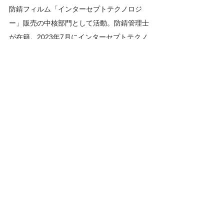
防錆フィルム「インターセプトテクノロジ
ー」販売の中核部門として活動。防錆管理士
が在籍。2023年7月にインターセプトテクノ
ロジージャパン㈱より事業譲渡を受け、日本
総代理店として米国EMI社とパートナー契約
を締結。現在、国内はもとよりアジア各国へ
販売展開中。
関連記事