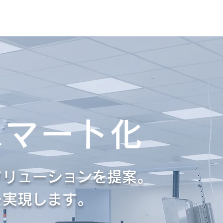
安全衛生･設備保全･BCP対策
製造工程
物流関連
課題解
スマート化
ソリューションを提案。
を実現します。