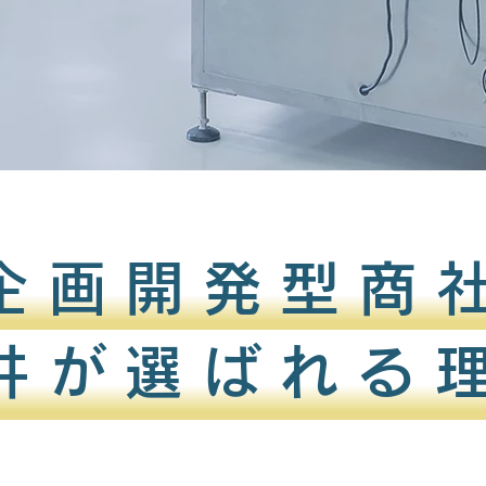
企画開発型商
井
選ばれる
が