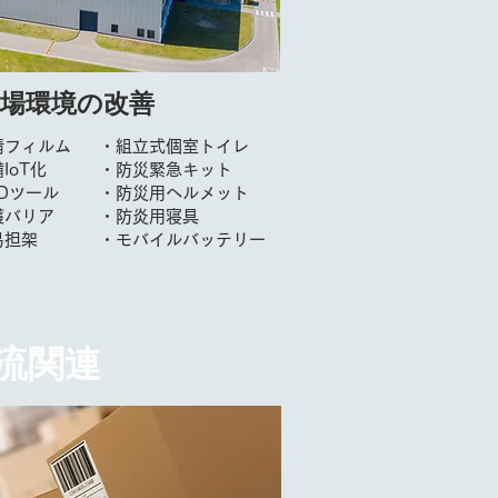
現場環境の改善
錆フィルム
・組立式個室トイレ
IoT化
・防災緊急キット
Dツール
​
・防災用ヘルメット
護バリア
​・防炎用寝具
易担架
​・モバイルバッテリー
流関連