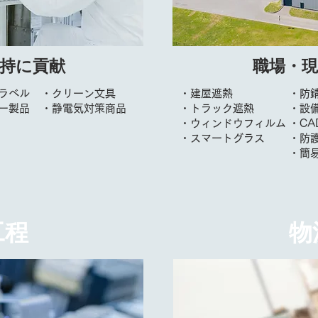
持に貢献
職場・
ラベル
・クリーン文具
・建屋遮熱
・防
ー製品
・静電気対策商品
・
トラック遮熱
・設備
・ウィンドウフィルム
・CA
・スマートグラス
・防
​・簡
工程
物