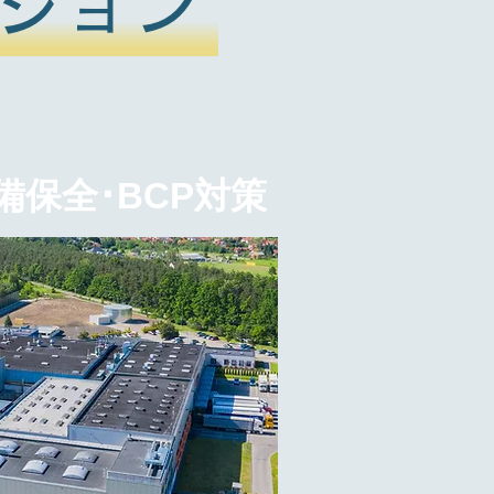
ション
備保全･BCP対策