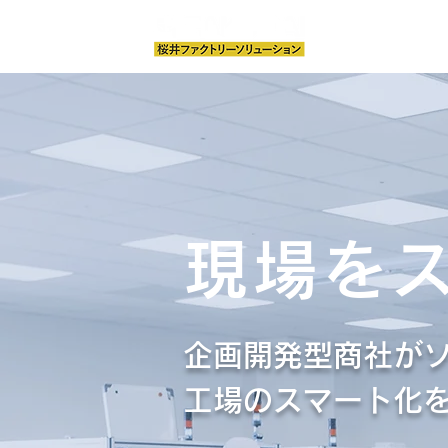
クリーンルーム
現場を
企画開発型商社が
工場のスマート化