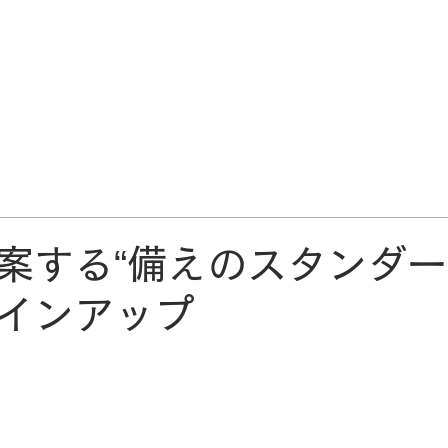
安全衛生･設備保全･BCP対策
製造工程
物流関連
課題解
案する“備えのスタンダー
インアップ